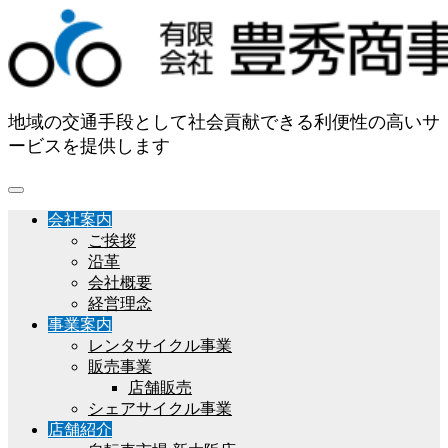
地域の交通手段として社会貢献できる利便性の高いサ
ービスを提供します
会社案内
ご挨拶
沿革
会社概要
経営理念
事業案内
レンタサイクル事業
販売事業
店舗販売
シェアサイクル事業
店舗紹介